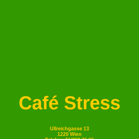
Café Stress
Ullreichgasse 13
1220 Wien